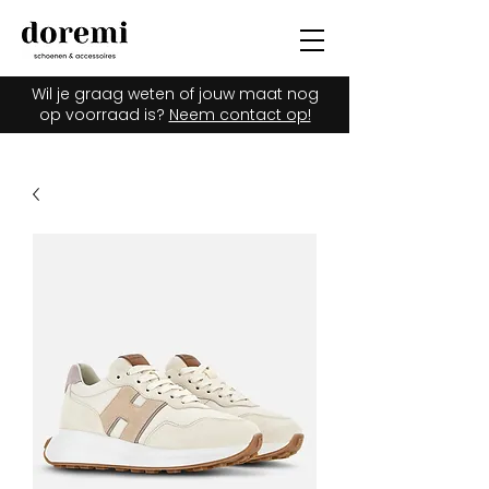
Wil je graag weten of jouw maat nog
op voorraad is?
Neem contact op!