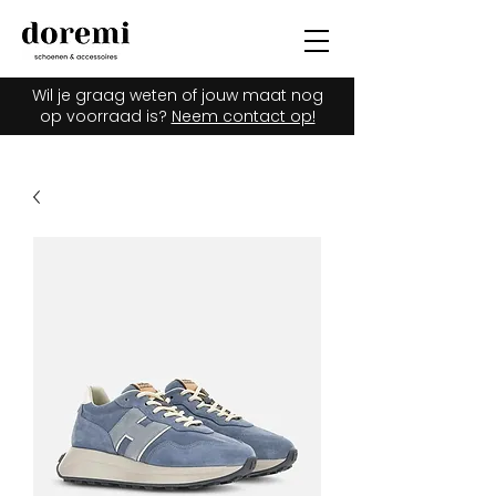
Wil je graag weten of jouw maat nog
op voorraad is?
Neem contact op!