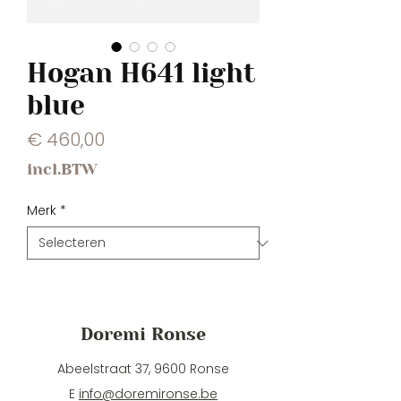
Hogan H641 light
blue
Prijs
€ 460,00
incl.BTW
Merk
*
Doremi Ronse
Abeelstraat 37, 9600 Ronse
E
info@doremironse.be