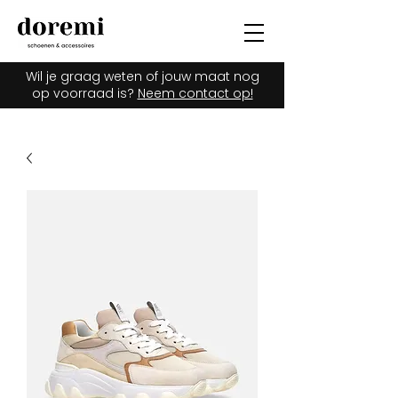
Wil je graag weten of jouw maat nog
op voorraad is?
Neem contact op!