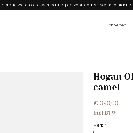
 je graag weten of jouw maat nog op voorraad is?
Neem contact op
Schoenen
Hogan O
camel
Prijs
€ 390,00
incl.BTW
Merk
*