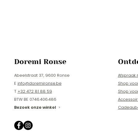
Doremi Ronse
Ontd
Abeelstraat 37, 9600 Ronse
Afspraak
E
info@doremironse.be
Shop voo
T
+32 472 81 88 59
Shop voo
BTW BE 0746.406.486
Accessoir
Bezoek onze winkel
Cadeaub
>