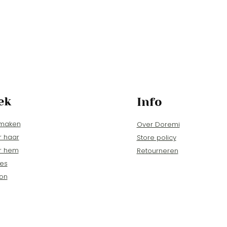
ek
Info
 maken
Over Doremi
r haar
Store policy
r hem
Retourneren
es
on